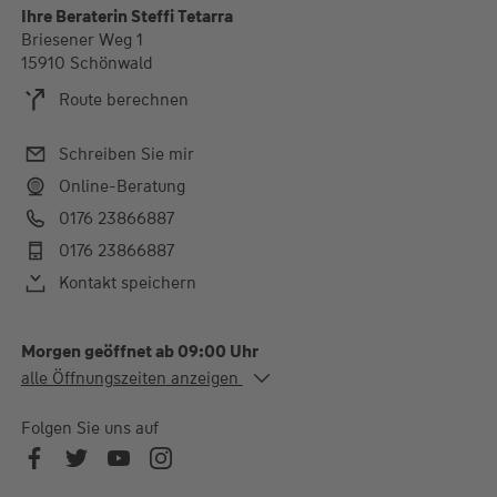
Ihre Beraterin Steffi Tetarra
Briesener Weg 1
15910 Schönwald
Route berechnen
Schreiben Sie mir
Online-Beratung
0176 23866887
0176 23866887
Kontakt speichern
Morgen geöffnet ab 09:00 Uhr
Alle Öffnungszeiten
alle Öffnungszeiten anzeigen
Mo. - Di.
09:00-16:00 Uhr
Mi.
09:00-19:00 Uhr
Folgen Sie uns auf
Do.
09:00-16:00 Uhr
Fr.
09:00-12:00 Uhr
Aufgrund von variablen Außenterminen bitten wir um