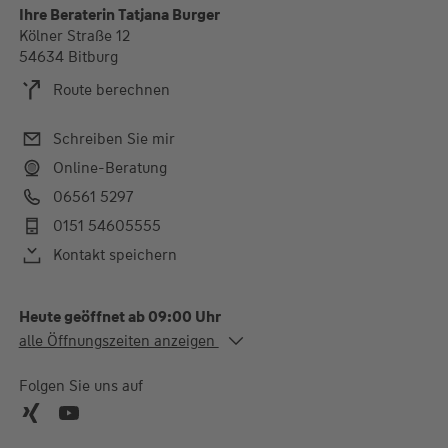
Ihre Beraterin Tatjana Burger
Kölner Straße 12
54634 Bitburg
Route berechnen
Schreiben Sie mir
Online-Beratung
06561 5297
0151 54605555
Kontakt speichern
Heute geöffnet ab 09:00 Uhr
Alle Öffnungszeiten
alle Öffnungszeiten anzeigen
Mo. - Mi.
09:00-12:30 Uhr
Do.
09:00-12:30 und 14:00-
Folgen Sie uns auf
18:00 Uhr
Fr.
09:00-12:30 Uhr
Termine außerhalb der Geschäftszeiten gerne nach