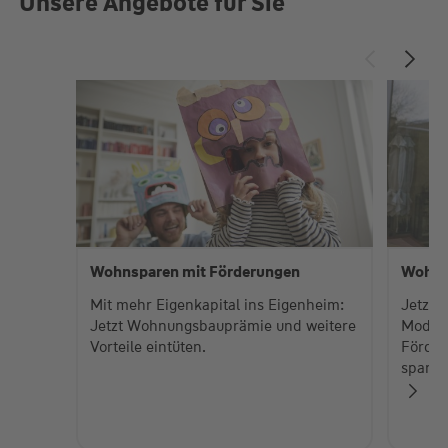
Unsere Angebote für Sie
Wohnsparen mit Förderungen
Wohnd
Mit mehr Eigenkapital ins Eigenheim:
Jetzt 
Jetzt Wohnungsbauprämie und weitere
Modern
Vorteile eintüten.
Förder
sparen
Je