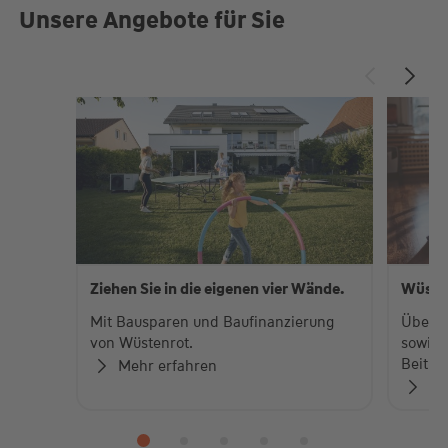
Unsere Angebote für Sie
Ziehen Sie in die eigenen vier Wände.
Wüste
Mit Bausparen und Baufinanzierung
Über 
von Wüstenrot.
sowie 
Beiträ
Mehr erfahren
Zu