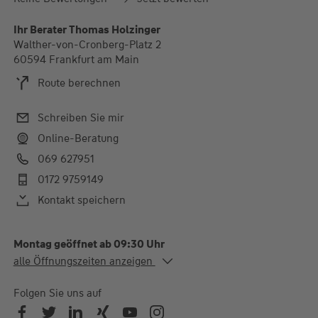
Ihr Berater Thomas Holzinger
Walther-von-Cronberg-Platz 2
60594 Frankfurt am Main
Route berechnen
Schreiben Sie mir
Online-Beratung
069 627951
0172 9759149
Kontakt speichern
Montag geöffnet ab 09:30 Uhr
Alle Öffnungszeiten
alle Öffnungszeiten anzeigen
Mo. - Fr.
09:30-18:00 Uhr
Termine gerne nach Absprache auch außerhalb der
Folgen Sie uns auf
Öffnungszeiten.