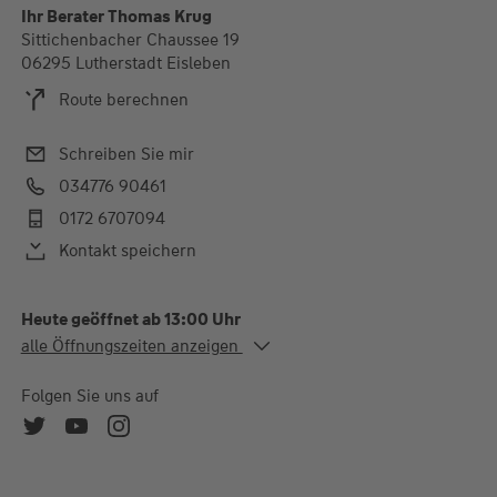
Ihr Berater Thomas Krug
Sittichenbacher Chaussee 19
06295 Lutherstadt Eisleben
Route berechnen
Schreiben Sie mir
034776 90461
0172 6707094
Kontakt speichern
Heute geöffnet ab 13:00 Uhr
Alle Öffnungszeiten
alle Öffnungszeiten anzeigen
Mo. - Fr.
09:00-12:00 und 13:00-
17:00 Uhr
Folgen Sie uns auf