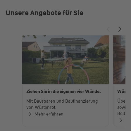
Unsere Angebote für Sie
Ziehen Sie in die eigenen vier Wände.
Wüste
Mit Bausparen und Baufinanzierung
Über 
von Wüstenrot.
sowie 
Beiträ
Mehr erfahren
Zu