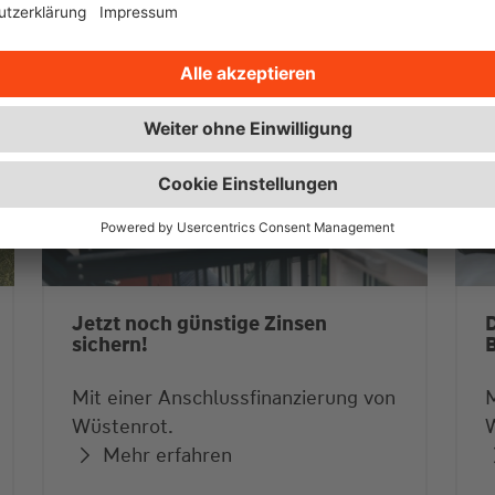
Jetzt noch günstige Zinsen
D
sichern!
B
Mit einer Anschlussfinanzierung von
M
Wüstenrot.
Mehr erfahren