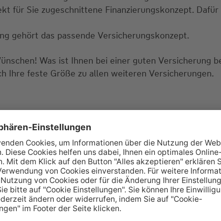
ekt für Sie zugeschnittene Finanzierungskonzept. Dafür
ung gehört das passende Versicherungskonzept.
Wünschen! Was ist Ihnen bei einer guten Versicherung 
ch Ihre feste Größe zu allen weiteren Versicherungen.
tellungen? Lassen Sie uns doch gemeinsam über die pa
tungstermin? Dann rufen Sie gerne bei uns an oder sch
ie