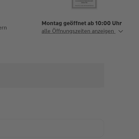
Montag geöffnet ab 10:00 Uhr
ern
Alle Öffnungszeiten
alle Öffnungszeiten anzeigen
Mo. - Do.
10:00-18:00 Uhr
Fr.
10:00-15:00 Uhr
Termine nach vorheriger
Terminvereinbarung