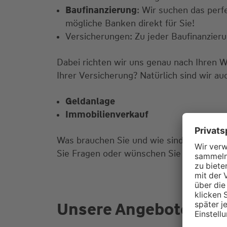
Baufinanzierung
: Wir suchen das perf
mögliche Banken direkt für Sie!
Versicherungen: Zu jeder Baufinanzier
Dabei richten wir uns genau nach Ihren 
Ihrer Versicherung? Natürlich sind wir au
Geldanlage
Immobilienverkauf
Was brauchen Sie und wie sind Ihre Vors
Sie Fragen oder wünschen Sie einen Bera
Unsere Angebote für S