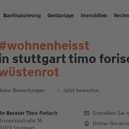
Baufinanzierung
Geldanlage
Immobilien
Rechn
#wohnenheisst
in stuttgart
timo foris
wüstenrot
Keine Bewertungen
Jetzt bewerten
Ihr Berater Timo Forisch
Schreiben Sie m
Kronprinzstraße 16
Online-Beratu
70173 Stuttgart