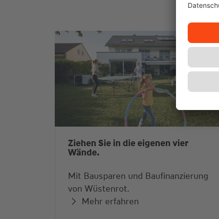
Ziehen Sie in die eigenen vier
Wände.
Mit Bausparen und Baufinanzierung
von Wüstenrot.
Mehr erfahren