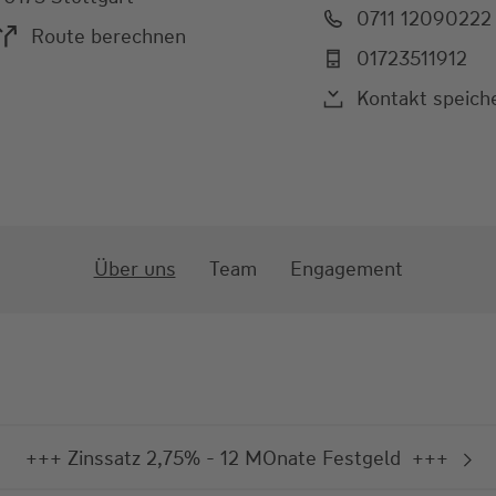
0711 12090222
Route berechnen
01723511912
Kontakt speich
Über uns
Team
Engagement
+++ Zinssatz 2,75% - 12 MOnate Festgeld +++