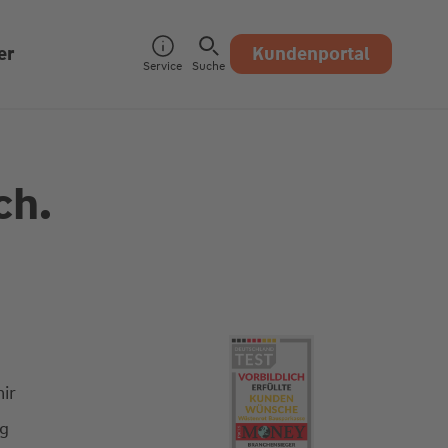
er
Kundenportal
Service
Suche
ch.
ir
ng