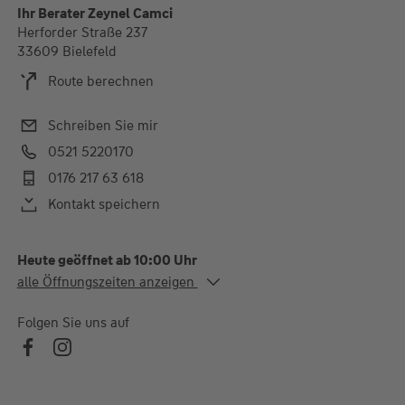
Ihr Berater Zeynel Camci
Herforder Straße 237
33609 Bielefeld
Route berechnen
Schreiben Sie mir
0521 5220170
0176 217 63 618
Kontakt speichern
Heute geöffnet ab 10:00 Uhr
Alle Öffnungszeiten
alle Öffnungszeiten anzeigen
Mo. - Do.
10:00-13:00 und 15:00-
18:00 Uhr
Folgen Sie uns auf
Fr.
10:00-14:30 Uhr
Termine auch nach Absprache