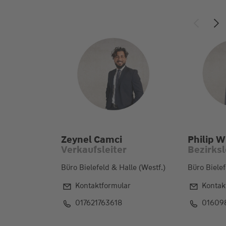
Zeynel Camci
Philip W
Verkaufsleiter
Bezirksl
Büro Bielefeld & Halle (Westf.)
Büro Bielef
Kontaktformular
Kontak
017621763618
01609