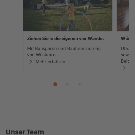
Ziehen Sie in die eigenen vier Wände.
Wüste
Mit Bausparen und Baufinanzierung
Über 
von Wüstenrot.
sowie 
Beiträ
Mehr erfahren
Zu
Unser Team