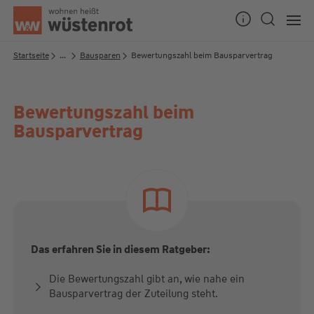
Seitenanfang
Startseite
...
Bausparen
Bewertungszahl beim Bausparvertrag
Bewertungszahl beim
Unsere Chatzeiten:
Bausparvertrag
Mo bis Do: 9:00 Uhr - 19:00 Uhr
Fr: 9:00 Uhr - 18:00 Uhr
Das erfahren Sie in diesem Ratgeber:
Die Bewertungszahl gibt an, wie nahe ein
Bausparvertrag der Zuteilung steht.