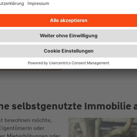
Erfahren Sie, 
ie passende
finanzieren kö
Mehr zu den Finan
ine selbstgenutzte Immobilie 
bst bewohnen möchte,
 Eigentümerin oder
ber Mieterhöhungen oder