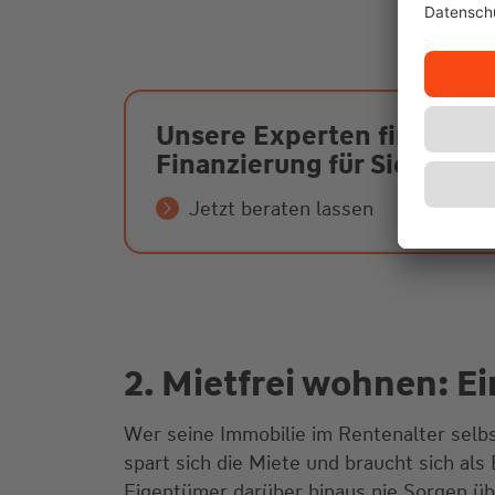
Unsere Experten finden d
Finanzierung für Sie
Jetzt beraten lassen
2. Mietfrei wohnen: E
Wer seine Immobilie im Rentenalter sel
spart sich die Miete und braucht sich als
Eigentümer darüber hinaus nie Sorgen ü