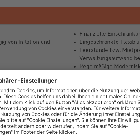
Finanzielle Einschränk
g von Inflation und
Eingeschränkte Flexibi
Leerstände bzw. Mietpr
Verwaltungsaufwand be
Regelmäßige Modernisie
erkauf
ch
e Altersvorsorge.