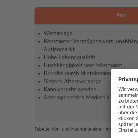
Pro
Wertanlage
Konstanter Vermögenswert, unabhängi
Aktienmarkt
Hohe Lebensqualität
Unabhängigkeit vom Mietmarkt
Rendite durch Mieteinnahmen oder V
Sichere Altersvorsorge
Kann vererbt werden
Altersgerechtes Modernisieren mögli
Tabelle: Vor- und Nachteile einer Immobilie für di