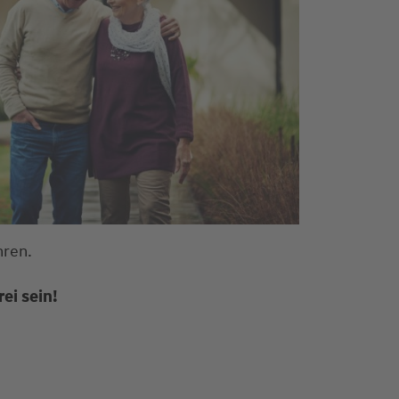
hren.
ei sein!