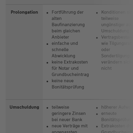
Prolongation
Fortführung der
Konditionen si
alten
teilweise
Baufinanzierung
ungünstiger als
beim gleichen
Umschuldung
Anbieter
Vertragsbestand
einfache und
wie Tilgungsrat
schnelle
oder
Abwicklung
Sondertilgunge
keine Extrakosten
verändern sich
für Notar und
nicht
Grundbucheintrag
keine neue
Bonitätsprüfung
Umschuldung
teilweise
höherer Aufwa
geringere Zinsen
erneute
bei neuer Bank
Bonitätsprüfun
neue Verträge mit
Extrakosten du
angepassten
Grundbucheint