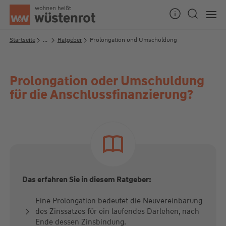
Seitenanfang
Startseite
...
Ratgeber
Prolongation und Umschuldung
Prolongation oder Umschuldung
Unsere Chatzeiten:
für die Anschlussfinanzierung?
Mo bis Do: 9:00 Uhr - 19:00 Uhr
Fr: 9:00 Uhr - 18:00 Uhr
Das erfahren Sie in diesem Ratgeber:
Eine Prolongation bedeutet die Neuvereinbarung
des Zinssatzes für ein laufendes Darlehen, nach
Ende dessen Zinsbindung.