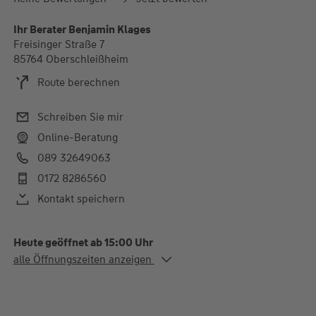
Ihr Berater Benjamin Klages
Freisinger Straße 7
85764 Oberschleißheim
Route berechnen
Schreiben Sie mir
Online-Beratung
089 32649063
0172 8286560
Kontakt speichern
Heute geöffnet ab 15:00 Uhr
Alle Öffnungszeiten
alle Öffnungszeiten anzeigen
Mo. - Do.
09:00-13:00 und 15:00-
18:00 Uhr
Fr.
09:00-13:00 Uhr
Termine gerne auch außerhalb der Öffnungszeiten -