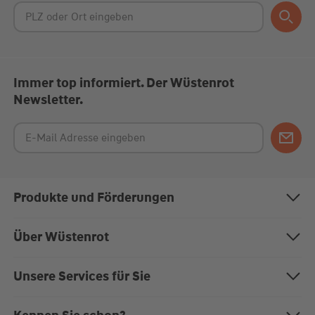
Immer top informiert. Der Wüstenrot
Newsletter.
Produkte und Förderungen
Bausparen
Über Wüstenrot
Baufinanzierung
Über uns
Unsere Services für Sie
Anschlussfinanzierung
Nachhaltigkeit
Magazin "Mein EigenHeim"