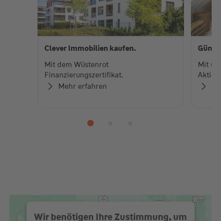
Clever Immobilien kaufen.
Günsti
Mit dem Wüstenrot
Mit un
Finanzierungszertifikat.
Aktion
Mehr erfahren
Me
Wir benötigen Ihre Zustimmung, um