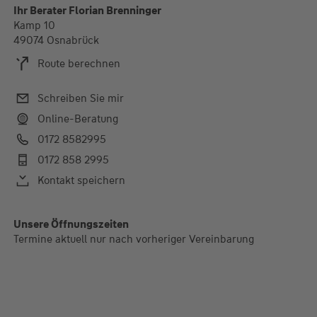
Ihr Berater Florian Brenninger
Kamp 10
49074 Osnabrück
Route berechnen
Schreiben Sie mir
Online-Beratung
0172 8582995
0172 858 2995
Kontakt speichern
Alle Öffnungszeiten
Unsere Öffnungszeiten
Termine aktuell nur nach vorheriger Vereinbarung
Termine aktuell nur nach vorheriger Vereinbarung