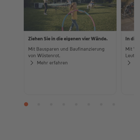
Ziehen Sie in die eigenen vier Wände.
In die
Mit Bausparen und Baufinanzierung
Mit Wü
von Wüstenrot.
Leute.
Mehr erfahren
Me