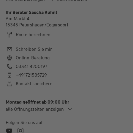
Ihr Berater Sascha Kuhnt
Am Markt 4
15345 Petershagen/Eggersdorf
Route berechnen
Schreiben Sie mir
Online-Beratung
03341 4200197
+491721585729
Kontakt speichern
Montag geöffnet ab 09:00 Uhr
Alle Öffnungszeiten
alle Öffnungszeiten anzeigen
Mo.
09:00-15:00 Uhr
Di.
12:00-18:00 Uhr
Folgen Sie uns auf
Mi.
09:00-15:00 Uhr
Do.
12:00-18:00 Uhr