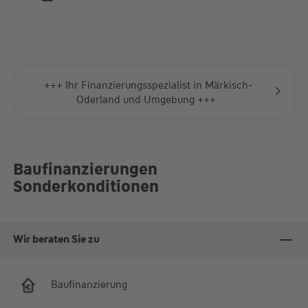
Fr.
09:00-13:00 Uhr
Termine können auch außerhalb der Öffnungszeiten
vereinbart werden.
+++ Ihr Finanzierungsspezialist in Märkisch-
Oderland und Umgebung +++
Baufinanzierungen
Sonderkonditionen
Wir beraten Sie zu
Baufinanzierung