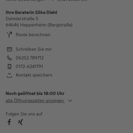
Ihre Beraterin Silke Diehl
Daimlerstraße 5
64646 Heppenheim (Bergstraße)
Route berechnen
Schreiben Sie mir
06252 789712
0172-6241791
Kontakt speichern
Noch geöffnet bis 18:00 Uhr
Alle Öffnungszeiten
alle Öffnungszeiten anzeigen
Mo.
09:00-12:00 und 13:00-
18:00 Uhr
Folgen Sie uns auf
Di.
09:00-12:00 und 13:00-
16:00 Uhr
Mi. - Do.
09:00-12:00 und 13:00-