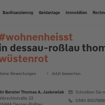
Baufinanzierung
Geldanlage
Immobilien
Rechn
#wohnenheisst
in dessau-roßlau
thom
wüstenrot
Keine Bewertungen
Jetzt bewerten
Ihr Berater Thomas A. Jaskowiak
Schreiben Sie m
Albrechtstraße 22
0340 8507888
06844 Dessau-Roßlau