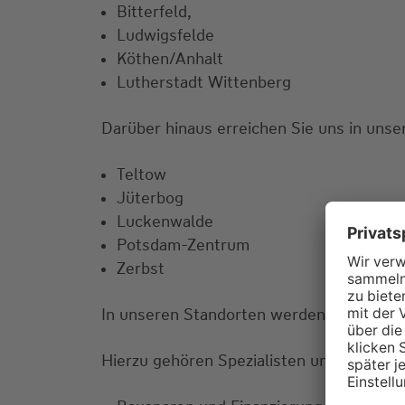
Bitterfeld,
Ludwigsfelde
Köthen/Anhalt
Lutherstadt Wittenberg
Darüber hinaus erreichen Sie uns in unse
Teltow
Jüterbog
Luckenwalde
Potsdam-Zentrum
Zerbst
In unseren Standorten werden Sie von 33
Hierzu gehören Spezialisten und Speziali