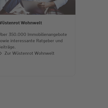
Wüstenrot Wohnwelt
Karriere 
Über 350.000 Immobilienangebote
Finden Sie
owie interessante Ratgeber und
Heimat im
eiträge.
Sie zu uns
Zur Wüstenrot Wohnwelt
heraus.
Mehr e