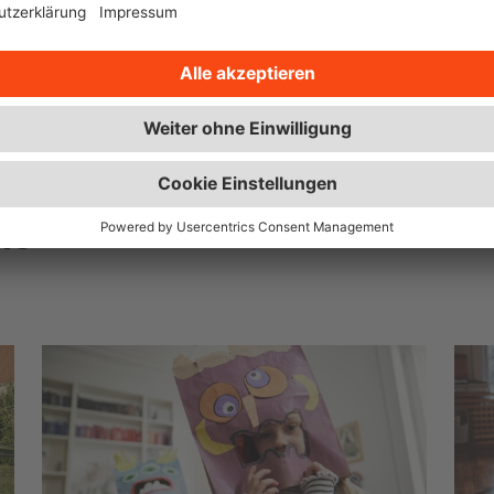
entung
ie