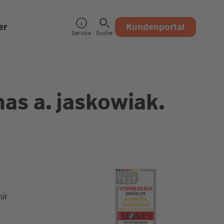
er
Kundenportal
Service
Suche
as a. jaskowiak.
ir