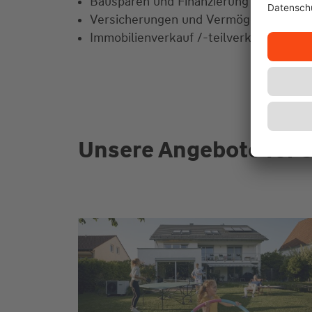
Bausparen und Finanzierung
Versicherungen und Vermögensanlage
Immobilienverkauf /-teilverkauf /-verr
Unsere Angebote für S