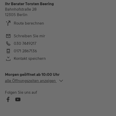
Ihr Berater Torsten Beering
Bahnhofstraße 28
12305 Berlin
Route berechnen
Schreiben Sie mir
030 7449217
0171 2867136
Kontakt speichern
Morgen geöffnet ab 10:00 Uhr
Alle Öffnungszeiten
alle Öffnungszeiten anzeigen
Mo.
10:00-17:00 Uhr
Mi.
10:00-17:00 Uhr
Folgen Sie uns auf
Fr.
10:00-15:00 Uhr
Die Öffnungszeiten können abweichen. Um telefonische
Terminvereinbarung wird gebeten.