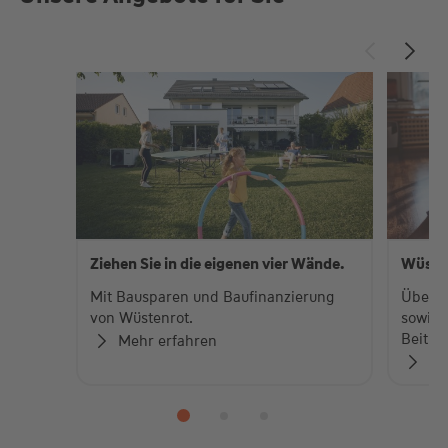
Ziehen Sie in die eigenen vier Wände.
Wüste
Mit Bausparen und Baufinanzierung
Über 
von Wüstenrot.
sowie 
Beiträ
Mehr erfahren
Zu