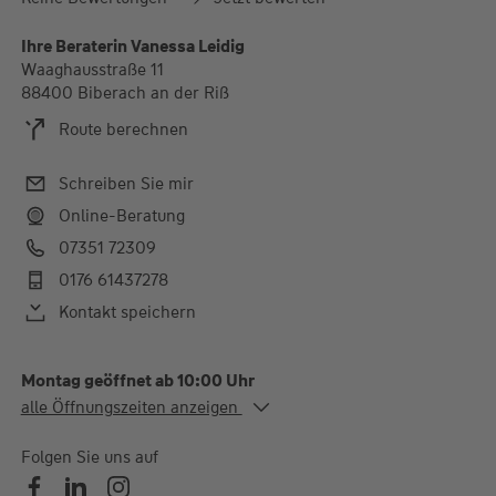
Ihre Beraterin Vanessa Leidig
Waaghausstraße 11
88400 Biberach an der Riß
Route berechnen
Schreiben Sie mir
Online-Beratung
07351 72309
0176 61437278
Kontakt speichern
Montag geöffnet ab 10:00 Uhr
Alle Öffnungszeiten
alle Öffnungszeiten anzeigen
Mo. - Di.
10:00-12:00 und 13:00-
18:00 Uhr
Folgen Sie uns auf
Mi.
10:00-12:00 und 13:00-
16:00 Uhr