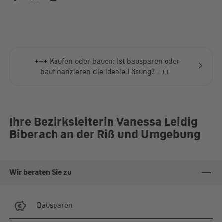
Do.
10:00-12:00 und 13:00-
18:00 Uhr
Fr.
10:00-12:00 und 13:00-
16:00 Uhr
Termine auch nach Absprache
+++ Kaufen oder bauen: Ist bausparen oder
baufinanzieren die ideale Lösung? +++
Ihre Bezirksleiterin Vanessa Leidig
Biberach an der Riß und Umgebung
Wir beraten Sie zu
Bausparen