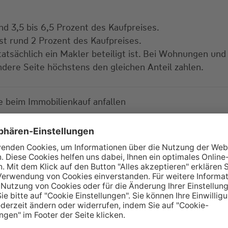
d 3,5 bis 6,5 Prozent des Kaufpreises.
 rund 2 Prozent des Kaufpreises.
tatsächlich ein Makler beteiligt ist. Bei Wohnungen und
ndere Seite höchstens den gleichen Anteil zahlen.
e beim Immobilienkauf anfallen
Alle Informatio
e Ihre
im Überblick