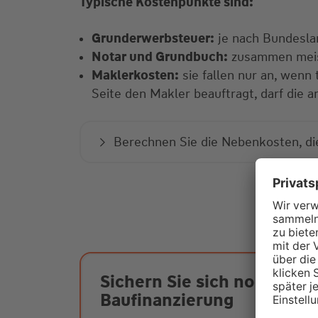
Typische Kostenpunkte sind:
Grunderwerbsteuer:
je nach Bundeslan
Notar und Grundbuch:
zusammen meist
Maklerkosten:
sie fallen nur an, wenn 
Seite den Makler beauftragt, darf die a
Berechnen Sie die Nebenkosten, di
Sichern Sie sich noch heut
Baufinanzierung