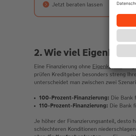
Jetzt beraten lassen
2. Wie viel Eigenkapit
Eine Finanzierung ohne
Eigenkapital
ist g
prüfen Kreditgeber besonders streng Ihre
unterscheidet man zwischen zwei Szenari
100-Prozent-Finanzierung:
Die Bank f
110-Prozent-Finanzierung:
Die Bank fi
Je höher der Finanzierungsanteil, desto 
schlechteren Konditionen niederschlagen.