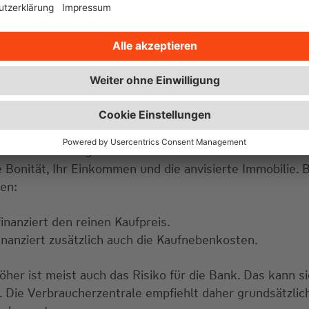
Mehr zur Baufinan
al muss ich einbringen?
rundsätzlich möglich – sie ist aber meist teurer und s
 Bonität, Ihr Einkommen und die anvisierte Immobilie. B
en:
inanziert den reinen Kaufpreis.
nanziert zusätzlich auch die Kaufnebenkosten.
höher ist meist auch das Risiko für die Bank. Das kann 
 Die Verbraucherzentrale empfiehlt daher grundsätzlic