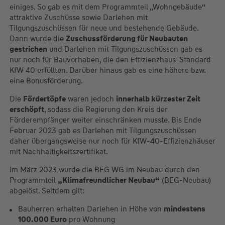
einiges. So gab es mit dem Programmteil „Wohngebäude“
attraktive Zuschüsse sowie Darlehen mit
Tilgungszuschüssen für neue und bestehende Gebäude.
Dann wurde die
Zuschussförderung für Neubauten
gestrichen
und Darlehen mit Tilgungszuschüssen gab es
nur noch für Bauvorhaben, die den Effizienzhaus-Standard
KfW 40 erfüllten. Darüber hinaus gab es eine höhere bzw.
eine Bonusförderung.
Die
Fördertöpfe
waren jedoch
innerhalb kürzester Zeit
erschöpft
, sodass die Regierung den Kreis der
Förderempfänger weiter einschränken musste. Bis Ende
Februar 2023 gab es Darlehen mit Tilgungszuschüssen
daher übergangsweise nur noch für KfW-40-Effizienzhäuser
mit Nachhaltigkeitszertifikat.
Im März 2023 wurde die BEG WG im Neubau durch den
Programmteil
„Klimafreundlicher Neubau“
(BEG-Neubau)
abgelöst. Seitdem gilt:
Bauherren erhalten Darlehen in Höhe von
mindestens
100.000 Euro
pro Wohnung