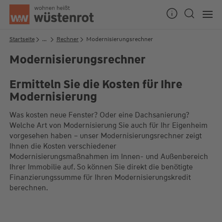
Seitenanfang
Startseite
...
Rechner
Modernisierungsrechner
Modernisierungsrechner
Unsere Chatzeiten:
Ermitteln Sie die Kosten für Ihre
Mo bis Do: 9:00 Uhr - 19:00 Uhr
Modernisierung
Fr: 9:00 Uhr - 18:00 Uhr
Was kosten neue Fenster? Oder eine Dachsanierung?
Welche Art von Modernisierung Sie auch für Ihr Eigenheim
vorgesehen haben – unser Modernisierungsrechner zeigt
Ihnen die Kosten verschiedener
Modernisierungsmaßnahmen im Innen- und Außenbereich
Ihrer Immobilie auf. So können Sie direkt die benötigte
Finanzierungssumme für Ihren Modernisierungskredit
berechnen.