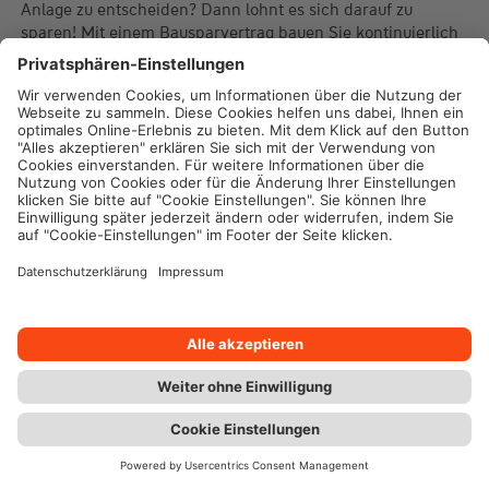
Anlage zu entscheiden? Dann lohnt es sich darauf zu
sparen! Mit einem
Bausparvertrag
bauen Sie kontinuierlich
Guthaben auf und können dieses in Kombination mit einem
zinsgünstigen Darlehen bequem für den späteren
Heizungskauf verwenden.
Förderungen
- Sichern Sie sich die Heizungsförderung,
solange diese verfügbar ist! Denn aktuell erhalten Sie bis zu
80 Prozent der förderfähigen Kosten beim Kauf einer neuen
Heizung erstattet. Zusammen mit weiteren
Finanzierungslösungen gelangen Sie einfach und günstig
zur Heizungsanlage Ihrer Wahl.
Eigenkapital
- Haben Sie ausreichend Mittel zur Verfügung,
können Sie eine neue Heizung auch auf diese Weise
finanzieren. Selbst wenn Sie eine Anlage nicht zu 100
Prozent aus eigener Tasche bezahlen – Eigenkapital ist
wichtig, um weitere Kostenpunkte, wie
Sanierungsmaßnahmen, zusätzliche Komponenten oder
eine Heizungsoptimierung zu stemmen.
Kontakt
Chat
Berater