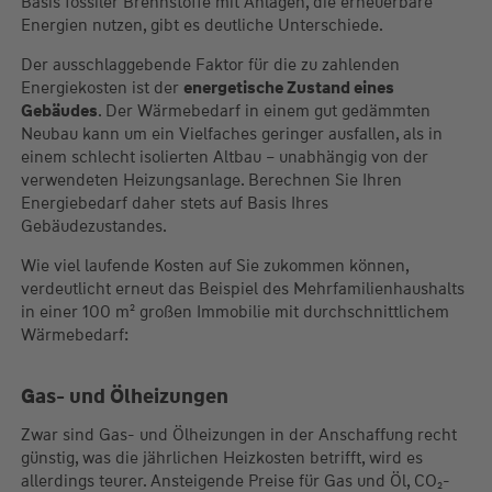
Basis fossiler Brennstoffe mit Anlagen, die erneuerbare
Energien nutzen, gibt es deutliche Unterschiede.
Der ausschlaggebende Faktor für die zu zahlenden
Energiekosten ist der
energetische Zustand eines
Gebäudes
. Der Wärmebedarf in einem gut gedämmten
Neubau kann um ein Vielfaches geringer ausfallen, als in
einem schlecht isolierten Altbau – unabhängig von der
verwendeten Heizungsanlage. Berechnen Sie Ihren
Energiebedarf daher stets auf Basis Ihres
Gebäudezustandes.
Wie viel laufende Kosten auf Sie zukommen können,
verdeutlicht erneut das Beispiel des Mehrfamilienhaushalts
in einer 100 m² großen Immobilie mit durchschnittlichem
Wärmebedarf:
Gas- und Ölheizungen
Zwar sind Gas- und Ölheizungen in der Anschaffung recht
günstig, was die jährlichen Heizkosten betrifft, wird es
allerdings teurer. Ansteigende Preise für Gas und Öl, CO₂-