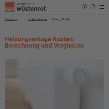
Seitenanfang
Startseite
...
Modernisieren
Heizung Kosten
Heizungsanlage Kosten:
Unsere Chatzeiten:
Berechnung und Vergleiche
Mo bis Do: 9:00 Uhr - 19:00 Uhr
Fr: 9:00 Uhr - 18:00 Uhr